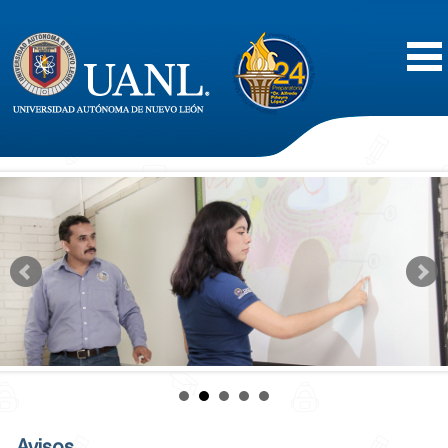
Inicio
Acerca de
Oferta Educativa
Vida Estudiantil
Servicios
Difusión